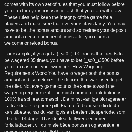
comes with its own set of rules that you must follow before
you can turn your bonus into cash that you can withdraw.
These rules help keep the integrity of the game for all
players and make sure that everyone plays fairly. You may
have to bet the bonus amount and sometimes your deposit
amount a certain number of times after you claim a
welcome or reload bonus.
For example, if you get a (_sc0_)100 bonus that needs to
be wagered 35 times, you have to bet (_sc0_)3500 before
you can cash out your winnings. How Wagering
Requirements Work: You have to wager both the bonus
amount and, sometimes, the deposit that was used to get
the offer. Not every game counts the same toward the
wagering requirement. The most common contribution is
100% fra spilleautomatspill. De minst vanlige bidragene er
fra live dealer og bordspill. Fra du får bonusen din til du
kan utbetale, har du vanligvis en bestemt tidsperiode, som
10 eller 14 dager. Hvis du ikke fullfører den innen
forfallsdatoen, vil du miste både bonusen og eventuelle
gevinster som var knyttet til den.