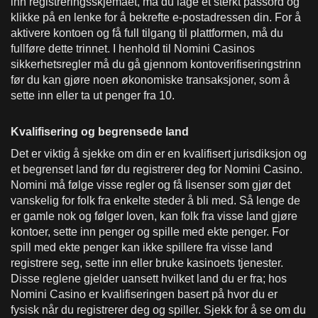
inn registreringsskjemaet, må du lage et sterkt passord og
klikke på en lenke for å bekrefte e-postadressen din. For å
aktivere kontoen og få full tilgang til plattformen, må du
fullføre dette trinnet. I henhold til Nomini Casinos
sikkerhetsregler må du gå gjennom kontoverifiseringstrinn
før du kan gjøre noen økonomiske transaksjoner, som å
sette inn eller ta ut penger fra 10.
Kvalifisering og begrensede land
Det er viktig å sjekke om din er en kvalifisert jurisdiksjon og
et begrenset land før du registrerer deg for Nomini Casino.
Nomini må følge visse regler og få lisenser som gjør det
vanskelig for folk fra enkelte steder å bli med. Så lenge de
er gamle nok og følger loven, kan folk fra visse land gjøre
kontoer, sette inn penger og spille med ekte penger. For
spill med ekte penger kan ikke spillere fra visse land
registrere seg, sette inn eller bruke kasinoets tjenester.
Disse reglene gjelder uansett hvilket land du er fra; hos
Nomini Casino er kvalifiseringen basert på hvor du er
fysisk når du registrerer deg og spiller. Sjekk for å se om du