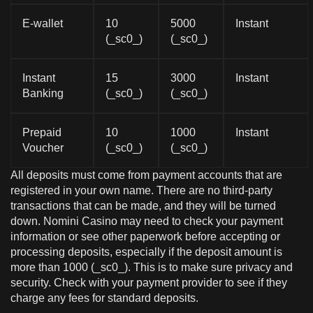
E-wallet
10
5000
Instant
(_sc0_)
(_sc0_)
Instant
15
3000
Instant
Banking
(_sc0_)
(_sc0_)
Prepaid
10
1000
Instant
Voucher
(_sc0_)
(_sc0_)
All deposits must come from payment accounts that are
registered in your own name. There are no third-party
transactions that can be made, and they will be turned
down. Nomini Casino may need to check your payment
information or see other paperwork before accepting or
processing deposits, especially if the deposit amount is
more than 1000 (_sc0_). This is to make sure privacy and
security. Check with your payment provider to see if they
charge any fees for standard deposits.