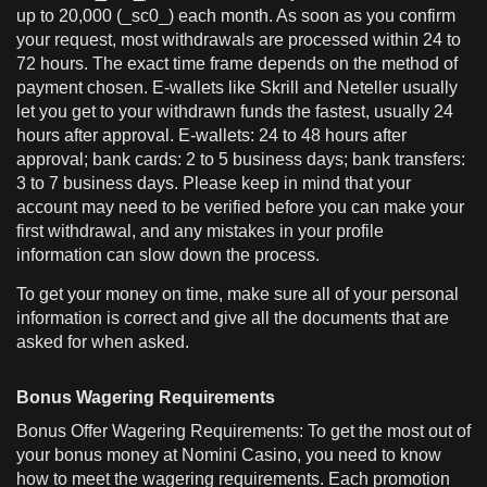
up to 20,000 (_sc0_) each month. As soon as you confirm
your request, most withdrawals are processed within 24 to
72 hours. The exact time frame depends on the method of
payment chosen. E-wallets like Skrill and Neteller usually
let you get to your withdrawn funds the fastest, usually 24
hours after approval. E-wallets: 24 to 48 hours after
approval; bank cards: 2 to 5 business days; bank transfers:
3 to 7 business days. Please keep in mind that your
account may need to be verified before you can make your
first withdrawal, and any mistakes in your profile
information can slow down the process.
To get your money on time, make sure all of your personal
information is correct and give all the documents that are
asked for when asked.
Bonus Wagering Requirements
Bonus Offer Wagering Requirements: To get the most out of
your bonus money at Nomini Casino, you need to know
how to meet the wagering requirements. Each promotion