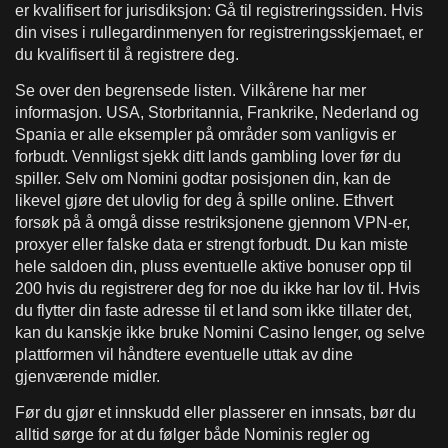
er kvalifisert for jurisdiksjon: Gå til registreringssiden. Hvis
din vises i rullegardinmenyen for registreringsskjemaet, er
du kvalifisert til å registrere deg.
Se over den begrensede listen. Vilkårene har mer
informasjon. USA, Storbritannia, Frankrike, Nederland og
Spania er alle eksempler på områder som vanligvis er
forbudt. Vennligst sjekk ditt lands gambling lover før du
spiller. Selv om Nomini godtar posisjonen din, kan de
likevel gjøre det ulovlig for deg å spille online. Ethvert
forsøk på å omgå disse restriksjonene gjennom VPN-er,
proxyer eller falske data er strengt forbudt. Du kan miste
hele saldoen din, pluss eventuelle aktive bonuser opp til
200 hvis du registrerer deg for noe du ikke har lov til. Hvis
du flytter din faste adresse til et land som ikke tillater det,
kan du kanskje ikke bruke Nomini Casino lenger, og selve
plattformen vil håndtere eventuelle uttak av dine
gjenværende midler.
Før du gjør et innskudd eller plasserer en innsats, bør du
alltid sørge for at du følger både Nominis regler og