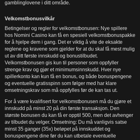
gamblinglovene i ditt område.
Velkomstbonusvilkår
Betingelser og regler for velkomstbonusen: Nye spillere
hos Nomini Casino kan få en spesiell velkomstbonuspakke
for å hjelpe dem i gang. Det er viktig å vite de eksakte
reglene og kravene som gjelder for at du skal få mest mulig
ut av ditt første innskudd og bonustilbudet.
Velkomstbonusen gis kun til personer som oppfyller
strenge krav og gjør et minimumsinnskudd. Hver nye
spillerkonto kan kun få en bonus, og både bonuspengene
og eventuelle gratisspinn som følger med har klare
omsetningskrav som må oppfylles før de kan tas ut.
For å være kvalifisert for velkomstbonusen må du gjøre et
innskudd på minst 20 på din første transaksjon. Den
største bonusen du kan få er opptil 500, men det avhenger
av tilbudet du velger. Omsetning: Du må vanligvis satse
minst 35 ganger (35x) beløpet på innskuddet og
bonuspengene dine før du kan utbetale eventuelle