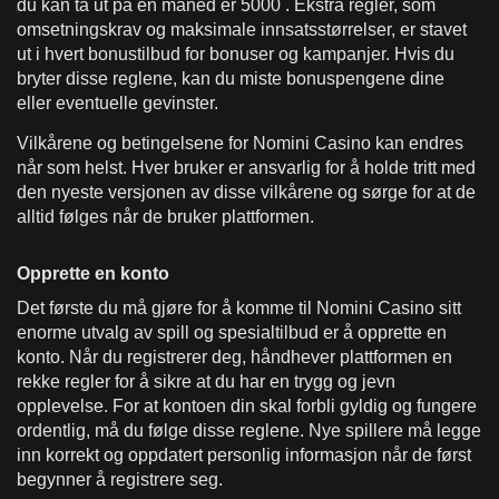
du kan ta ut på en måned er 5000 . Ekstra regler, som
omsetningskrav og maksimale innsatsstørrelser, er stavet
ut i hvert bonustilbud for bonuser og kampanjer. Hvis du
bryter disse reglene, kan du miste bonuspengene dine
eller eventuelle gevinster.
Vilkårene og betingelsene for Nomini Casino kan endres
når som helst. Hver bruker er ansvarlig for å holde tritt med
den nyeste versjonen av disse vilkårene og sørge for at de
alltid følges når de bruker plattformen.
Opprette en konto
Det første du må gjøre for å komme til Nomini Casino sitt
enorme utvalg av spill og spesialtilbud er å opprette en
konto. Når du registrerer deg, håndhever plattformen en
rekke regler for å sikre at du har en trygg og jevn
opplevelse. For at kontoen din skal forbli gyldig og fungere
ordentlig, må du følge disse reglene. Nye spillere må legge
inn korrekt og oppdatert personlig informasjon når de først
begynner å registrere seg.