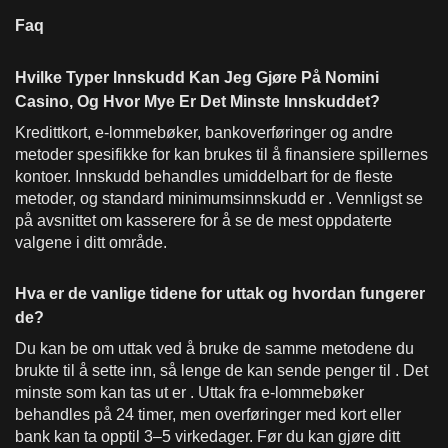
Faq
Hvilke Typer Innskudd Kan Jeg Gjøre På Nomini
Casino, Og Hvor Mye Er Det Minste Innskuddet?
Kredittkort, e-lommebøker, bankoverføringer og andre
metoder spesifikke for kan brukes til å finansiere spillernes
kontoer. Innskudd behandles umiddelbart for de fleste
metoder, og standard minimumsinnskudd er . Vennligst se
på avsnittet om kasserere for å se de mest oppdaterte
valgene i ditt område.
Hva er de vanlige tidene for uttak og hvordan fungerer
de?
Du kan be om uttak ved å bruke de samme metodene du
brukte til å sette inn, så lenge de kan sende penger til . Det
minste som kan tas ut er . Uttak fra e-lommebøker
behandles på 24 timer, men overføringer med kort eller
bank kan ta opptil 3–5 virkedager. Før du kan gjøre ditt