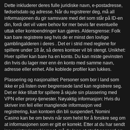
Dette inkluderer deres fulle juridiske navn, e-postadresse,
fødselsdato og adresse. Når du registrerer deg, må all
informasjonen du gir samsvare med det som står på ID-en
din, fordi det vil være behov for mer bevis før eventuelle
uttak eller kontoendringer kan gjøres. Aldersgrense: Folk
kan bare registrere seg hvis de er minst den lovlige
gamblingalderen i deres . Det er i strid med reglene for
spillere under 18 år, så deres kontoer vil bli stengt. Unikhet:
Hver spiller kan bare ha en konto. Du kan miste gevinsten
din hvis du lager mer enn én konto med samme navn,
adresse eller enhet. Alle koblede profiler kan lukkes.
Plassering og nasjonalitet: Personer som bor i land som
ikke er på listen over begrensede land kan registrere seg.
Det er ikke tillatt for spillere å skjule sin plassering med
VPN eller proxy-tjenester. Nøyaktig informasjon: Hvis du
skriver inn feil eller manglende informasjon ved
registrering, kan kontoen din bli suspendert. Nomini
Casino kan be om bevis når som helst for å forsikre seg om
at informasjonen som er gitt er korrekt. Etter at du har sendt