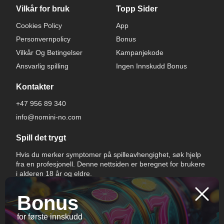
Vilkår for bruk
Topp Sider
Cookies Policy
App
Personvernpolicy
Bonus
Vilkår Og Betingelser
Kampanjekode
Ansvarlig spilling
Ingen Innskudd Bonus
Kontakter
+47 956 89 340
info@nomini-no.com
Spill det trygt
Hvis du merker symptomer på spilleavhengighet, søk hjelp
fra en profesjonell. Denne nettsiden er beregnet for brukere
i alderen 18 år og eldre.
Bonus
for første innskudd